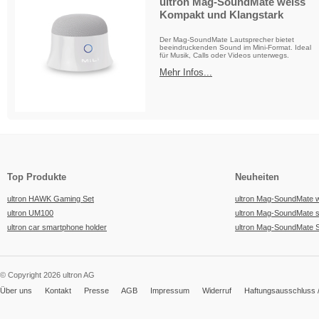
ultron Mag-SoundMate weiss
Kompakt und Klangstark
Der Mag-SoundMate Lautsprecher bietet
beeindruckenden Sound im Mini-Format. Ideal
für Musik, Calls oder Videos unterwegs.
Mehr Infos...
Top Produkte
Neuheiten
ultron HAWK Gaming Set
ultron Mag-SoundMate 
ultron UM100
ultron Mag-SoundMate 
ultron car smartphone holder
ultron Mag-SoundMate 
© Copyright 2026 ultron AG
Über uns
Kontakt
Presse
AGB
Impressum
Widerruf
Haftungsausschluss /