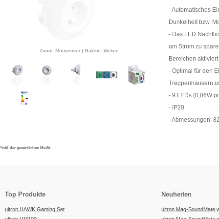
- Automatisches Ei
Dunkelheit bzw. 
- Das LED Nachtlic
um Strom zu sparen
Zoom: Mouseover | Galerie: klicken
Bereichen aktiviert
- Optimal für den E
Treppenhäusern u
- 9 LEDs (0,06W pr
- IP20
- Abmessungen: 82
*inkl. der gesetzlichen MwSt.
Top Produkte
Neuheiten
ultron HAWK Gaming Set
ultron Mag-SoundMate 