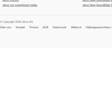
ultron UM100
ultron Mag-SoundMate 
ultron car smartphone holder
ultron Mag-SoundMate 
© Copyright 2026 ultron AG
Über uns
Kontakt
Presse
AGB
Impressum
Widerruf
Haftungsausschluss /