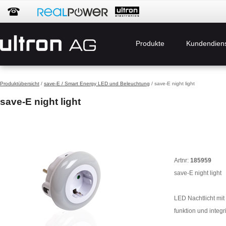
Produkte
Kundendien
Produktübersicht
/
save-E / Smart Energy LED und Beleuchtung
/ save-E night light
save-E night light
Artnr:
185959
save-E night light
LED Nachtlicht mit
funktion und integr