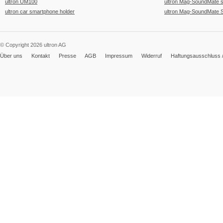
ultron UM100
ultron Mag-SoundMate 
ultron car smartphone holder
ultron Mag-SoundMate 
© Copyright 2026 ultron AG
Über uns
Kontakt
Presse
AGB
Impressum
Widerruf
Haftungsausschluss /