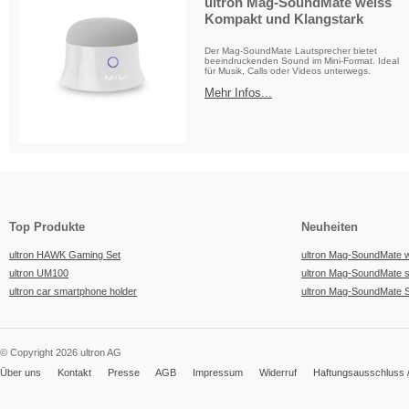
ultron Mag-SoundMate weiss
Kompakt und Klangstark
Der Mag-SoundMate Lautsprecher bietet
beeindruckenden Sound im Mini-Format. Ideal
für Musik, Calls oder Videos unterwegs.
Mehr Infos...
Top Produkte
Neuheiten
ultron HAWK Gaming Set
ultron Mag-SoundMate 
ultron UM100
ultron Mag-SoundMate 
ultron car smartphone holder
ultron Mag-SoundMate 
© Copyright 2026 ultron AG
Über uns
Kontakt
Presse
AGB
Impressum
Widerruf
Haftungsausschluss /