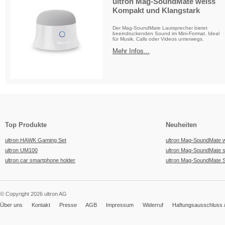
ultron Mag-SoundMate weiss
Kompakt und Klangstark
Der Mag-SoundMate Lautsprecher bietet
beeindruckenden Sound im Mini-Format. Ideal
für Musik, Calls oder Videos unterwegs.
Mehr Infos...
Top Produkte
Neuheiten
ultron HAWK Gaming Set
ultron Mag-SoundMate 
ultron UM100
ultron Mag-SoundMate 
ultron car smartphone holder
ultron Mag-SoundMate 
© Copyright 2026 ultron AG
Über uns
Kontakt
Presse
AGB
Impressum
Widerruf
Haftungsausschluss /