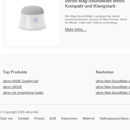
ultron Mag-SoundMate weiss
Kompakt und Klangstark
Der Mag-SoundMate Lautsprecher bietet
beeindruckenden Sound im Mini-Format. Ideal
für Musik, Calls oder Videos unterwegs.
Mehr Infos...
Top Produkte
Neuheiten
ultron HAWK Gaming Set
ultron Mag-SoundMate 
ultron UM100
ultron Mag-SoundMate 
ultron car smartphone holder
ultron Mag-SoundMate 
© Copyright 2026 ultron AG
Über uns
Kontakt
Presse
AGB
Impressum
Widerruf
Haftungsausschluss /