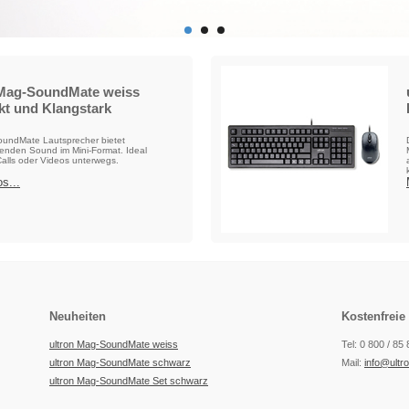
 Mag-SoundMate weiss
t und Klangstark
undMate Lautsprecher bietet
enden Sound im Mini-Format. Ideal
Calls oder Videos unterwegs.
s...
Neuheiten
Kostenfreie
ultron Mag-SoundMate weiss
Tel: 0 800 / 85
ultron Mag-SoundMate schwarz
Mail:
info@ultr
ultron Mag-SoundMate Set schwarz