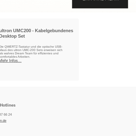
ultron UMC200 - Kabelgebundenes
Desktop Set
Die QWERTZ-Tastatur und die optische USB-
Maus des ultron UMC-200 Sets erweisen sich
als wahres Dream Team für effizientes und
komfortables Arbeiten.
Mehr Infos...
 Hotlines
 87 66 24
on.de