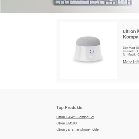
ultron
Kompak
Der Mag-So
beeindruck
für Musik, 
Mehr Info
Top Produkte
ultron HAWK Gaming Set
ultron UM100
ultron car smartphone holder